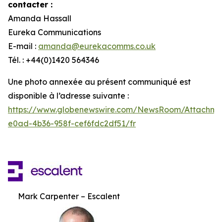
contacter :
Amanda Hassall
Eureka Communications
E-mail :
amanda@eurekacomms.co.uk
Tél. : +44(0)1420 564346
Une photo annexée au présent communiqué est
disponible à l’adresse suivante :
https://www.globenewswire.com/NewsRoom/Attachm
e0ad-4b36-958f-cef6fdc2df51/fr
Mark Carpenter – Escalent